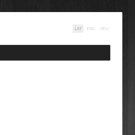
LAT
ENG
DEU