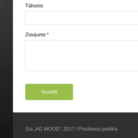
Tālrunis
Ziņojums
*
Sia „AG WOOD“, 2017 /
Privātuma politika