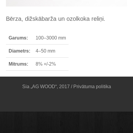
Bērza, dižskābarža un ozolkoka reliņi.
Garums:
100–3000 mm
Diametrs:
4–50 mm
Mitrums:
8% +/-2%
Sia „AG WOOD“, 2017 /
Privātuma politika